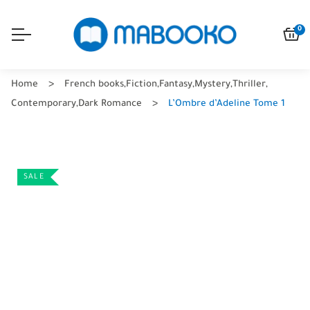
0
Home
French books
,
Fiction
,
Fantasy
,
Mystery
,
Thriller
,
Contemporary
,
Dark Romance
L’Ombre d’Adeline Tome 1
SALE