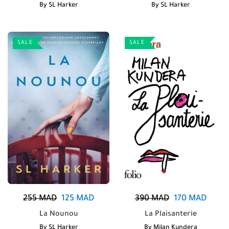
By
SL Harker
By
SL Harker
SALE
SALE
255
MAD
125
MAD
390
MAD
170
MAD
La Nounou
La Plaisanterie
By
SL Harker
By
Milan Kundera