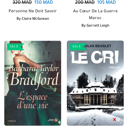
320
MAD
150
MAD
200
MAD
105
MAD
Personne Ne Doit Savoir
Au Cœur De La Guerre
Maroc
By
Claire McGowan
By
Garrett Leigh
SALE
SALE