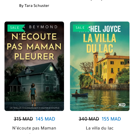
By
Tara Schuster
SALE
SALE
315
MAD
145
MAD
340
MAD
155
MAD
N’écoute pas Maman
La villa du lac