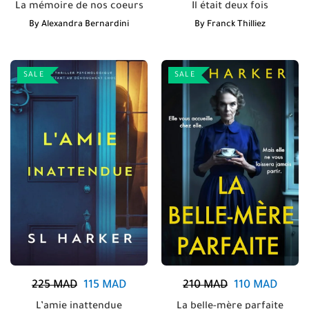
La mémoire de nos coeurs
Il était deux fois
By
Alexandra Bernardini
By
Franck Thilliez
SALE
SALE
225
MAD
115
MAD
210
MAD
110
MAD
L’amie inattendue
La belle-mère parfaite