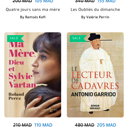
200
MAD
105
MAD
340
MAD
155
MAD
Quatre jours sans ma mère
Les Oubliés du dimanche
By
Ramsès Kefi
By
Valérie Perrin
SALE
SALE
210
MAD
110
MAD
480
MAD
205
MAD