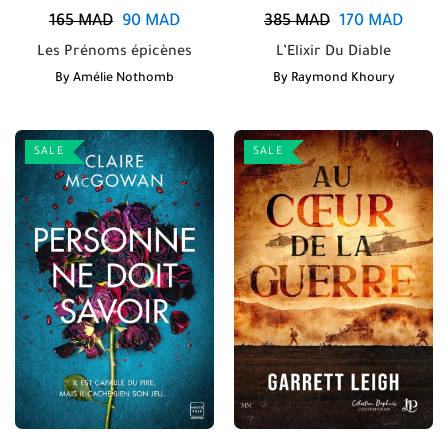
165
MAD
90
MAD
385
MAD
170
MAD
Les Prénoms épicènes
L’Elixir Du Diable
By
Amélie Nothomb
By
Raymond Khoury
SALE
SALE