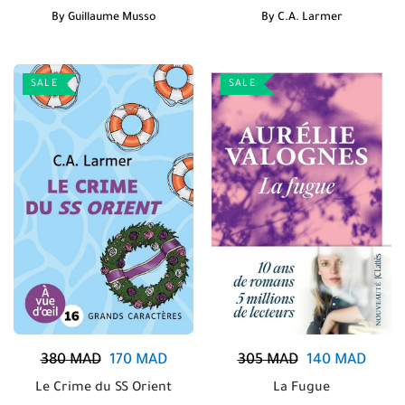
By
Guillaume Musso
By
C.A. Larmer
SALE
SALE
380
MAD
170
MAD
305
MAD
140
MAD
Le Crime du SS Orient
La Fugue