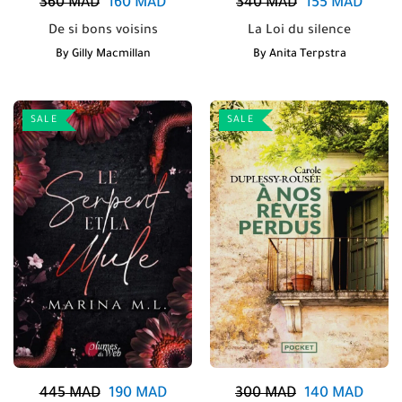
360
MAD
160
MAD
340
MAD
155
MAD
De si bons voisins
La Loi du silence
By
Gilly Macmillan
By
Anita Terpstra
SALE
SALE
445
MAD
190
MAD
300
MAD
140
MAD