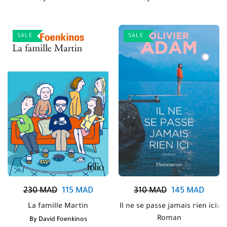
SALE
SALE
230
MAD
115
MAD
310
MAD
145
MAD
La famille Martin
Il ne se passe jamais rien ici:
Roman
By
David Foenkinos