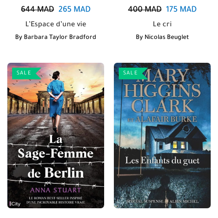
644
MAD
265
MAD
400
MAD
175
MAD
L’Espace d’une vie
Le cri
By
Barbara Taylor Bradford
By
Nicolas Beuglet
SALE
SALE