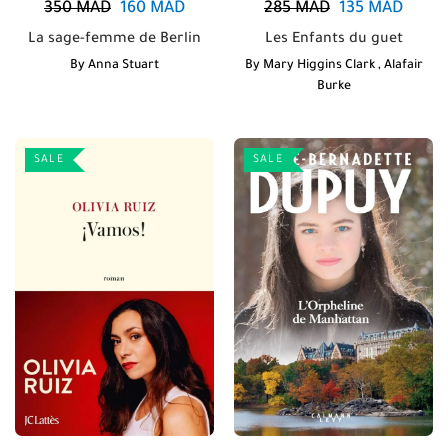
350
MAD
160
MAD
285
MAD
135
MAD
La sage-femme de Berlin
Les Enfants du guet
By
Anna Stuart
By
Mary Higgins Clark
,
Alafair
Burke
SALE
SALE