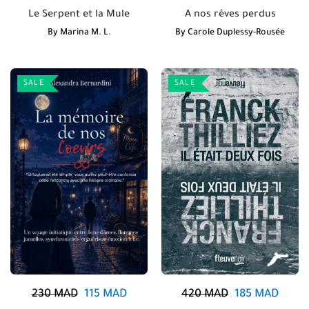
Le Serpent et la Mule
A nos rêves perdus
By
Marina M. L.
By
Carole Duplessy-Rousée
SALE
SALE
230
MAD
115
MAD
420
MAD
185
MAD