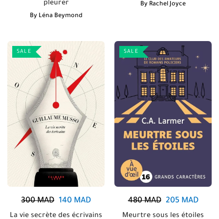
pleurer
By
Rachel Joyce
By
Léna Beymond
SALE
SALE
300
MAD
140
MAD
480
MAD
205
MAD
La vie secrète des écrivains
Meurtre sous les étoiles