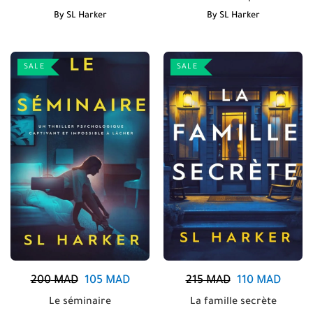
By
SL Harker
By
SL Harker
SALE
SALE
200
MAD
105
MAD
215
MAD
110
MAD
Le séminaire
La famille secrète