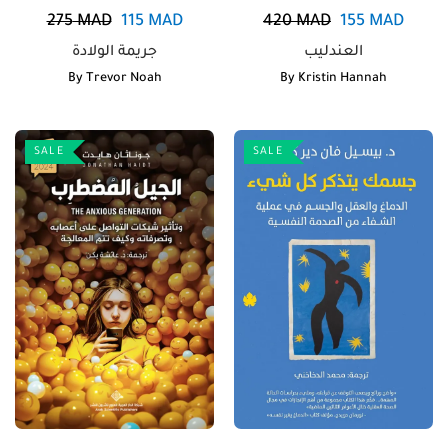
275
MAD
115
MAD
420
MAD
155
MAD
العندليب
By
Trevor Noah
By
Kristin Hannah
SALE
SALE