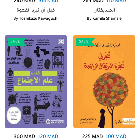
240
MAD
105
MAD
265
MAD
110
MAD
الصديقتان
By
Toshikazu Kawaguchi
By
Kamila Shamsie
SALE
SALE
300
MAD
120
MAD
225
MAD
100
MAD