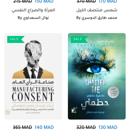
215
MAD
150
MAD
370
MAD
170
MAD
شمس منتصف الليل
المرأة والصراع النفسي
By
نوال السعداوي
By
محمد طارق الدوسري
SALE
SALE
365
MAD
140
MAD
320
MAD
130
MAD