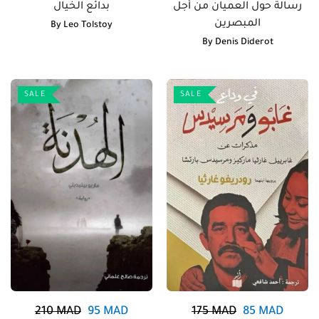
رسالة حول العميان من أجل
بدائع الخيال
المبصرين
By
Leo Tolstoy
By
Denis Diderot
SALE
SALE
210
MAD
95
MAD
175
MAD
85
MAD