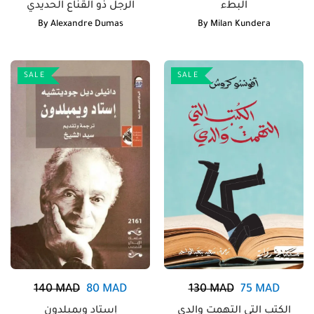
البطء
الرجل ذو القناع الحديدي
By
Alexandre Dumas
By
Milan Kundera
SALE
SALE
140
MAD
80
MAD
130
MAD
75
MAD
الكتب التي التهمت والدي
إستاد ويمبلدون