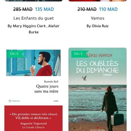
285
MAD
135
MAD
210
MAD
110
MAD
Les Enfants du guet
Vamos
By
Mary Higgins Clark
,
Alafair
By
Olivia Ruiz
Burke
SALE
SALE