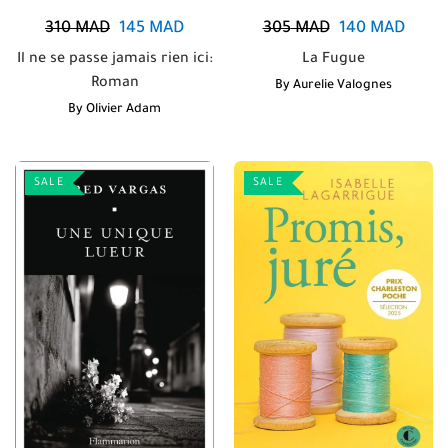
310
MAD
145
MAD
305
MAD
140
MAD
Il ne se passe jamais rien ici:
La Fugue
Roman
By
Aurelie Valognes
By
Olivier Adam
SALE
SALE