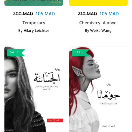
200
MAD
105
MAD
210
MAD
105
MAD
Temporary
Chemistry: A novel
By
Hilary Leichter
By
Weike Wang
SALE
SALE