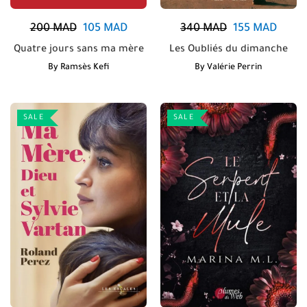
200
MAD
105
MAD
340
MAD
155
MAD
Quatre jours sans ma mère
Les Oubliés du dimanche
By
Ramsès Kefi
By
Valérie Perrin
SALE
SALE