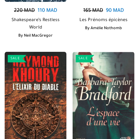
220
MAD
110
MAD
165
MAD
90
MAD
Shakespeare’s Restless
Les Prénoms épicènes
World
By
Amélie Nothomb
By
Neil MacGregor
SALE
SALE