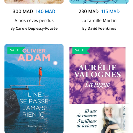
300
MAD
140
MAD
230
MAD
115
MAD
A nos rêves perdus
La famille Martin
By
Carole Duplessy-Rousée
By
David Foenkinos
SALE
SALE