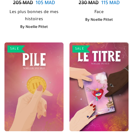
205
MAD
105
MAD
230
MAD
115
MAD
Les plus bonnes de mes
Face
histoires
By
Noellie Pittet
By
Noellie Pittet
SALE
SALE