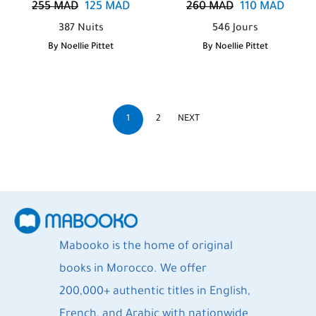
255
MAD
125
MAD
260
MAD
110
MAD
387 Nuits
546 Jours
By
Noellie Pittet
By
Noellie Pittet
1
2
NEXT
Mabooko is the home of original
books in Morocco. We offer
200,000+ authentic titles in English,
French, and Arabic with nationwide