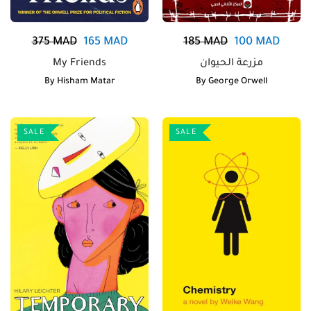
375
MAD
165
MAD
185
MAD
100
MAD
My Friends
مزرعة الحيوان
By
Hisham Matar
By
George Orwell
SALE
SALE