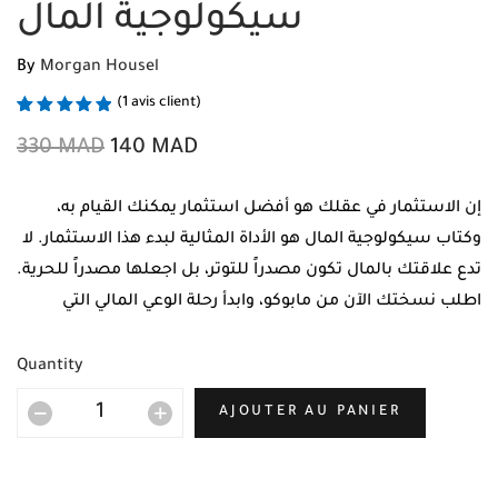
سيكولوجية المال
By
Morgan Housel
(
1
avis client)
Noté
1
5.00
sur 5 basé
330
MAD
140
MAD
sur
notation
client
إن الاستثمار في عقلك هو أفضل استثمار يمكنك القيام به،
وكتاب سيكولوجية المال هو الأداة المثالية لبدء هذا الاستثمار. لا
تدع علاقتك بالمال تكون مصدراً للتوتر، بل اجعلها مصدراً للحرية.
اطلب نسختك الآن من مابوكو، وابدأ رحلة الوعي المالي التي
ستغير حياتك وحياة عائلتك للأفضل.
Quantity
AJOUTER AU PANIER