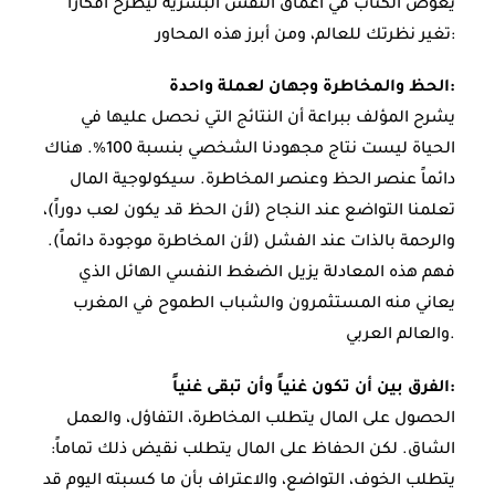
يغوص الكتاب في أعماق النفس البشرية ليطرح أفكاراً
تغير نظرتك للعالم، ومن أبرز هذه المحاور:
الحظ والمخاطرة وجهان لعملة واحدة:
يشرح المؤلف ببراعة أن النتائج التي نحصل عليها في
الحياة ليست نتاج مجهودنا الشخصي بنسبة 100%. هناك
دائماً عنصر الحظ وعنصر المخاطرة. سيكولوجية المال
تعلمنا التواضع عند النجاح (لأن الحظ قد يكون لعب دوراً)،
والرحمة بالذات عند الفشل (لأن المخاطرة موجودة دائماً).
فهم هذه المعادلة يزيل الضغط النفسي الهائل الذي
يعاني منه المستثمرون والشباب الطموح في المغرب
والعالم العربي.
الفرق بين أن تكون غنياً وأن تبقى غنياً:
الحصول على المال يتطلب المخاطرة، التفاؤل، والعمل
الشاق. لكن الحفاظ على المال يتطلب نقيض ذلك تماماً:
يتطلب الخوف، التواضع، والاعتراف بأن ما كسبته اليوم قد