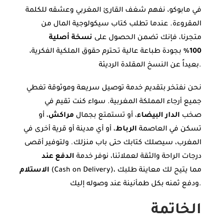
في مابوكو، نفهم شغف القارئ المغربي وعشقه للكلمة
المقروءة. عندما تطلب كتاب سيكولوجية المال من
متجرنا، فإنك تضمن الحصول على
نسخة أصلية
100%
بجودة طباعة عالية تحترم حقوق الملكية الفكرية،
بعيداً عن النسخ المقلدة الرديئة.
نحن نفتخر بتقديم خدمة توصيل سريعة وموثوقة تغطي
جميع أرجاء المملكة المغربية. سواء كنت تقيم في
صخب
الدار البيضاء
، أو تستمتع بجمال
مراكش
، أو
تسكن في العاصمة
الرباط
، أو أي مدينة أو قرية أخرى في
المغرب، سيصلك كتابك حتى باب منزلك. ولتوفير أقصى
درجات الراحة والثقة لعملائنا، نوفر خدمة
الدفع عند
(Cash on Delivery)، مما يتيح لك معاينة طلبك
الاستلام
ودفع ثمنه بكل طمأنينة عند وصوله إليك.
الخاتمة