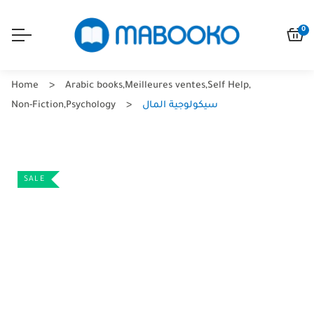
0
Home
Arabic books
,
Meilleures ventes
,
Self Help
,
سيكولوجية المال
Psychology
,
Non-Fiction
SALE