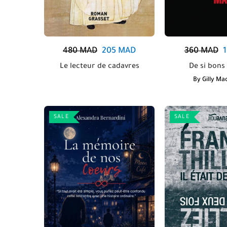
480
MAD
205
MAD
360
MAD
Le lecteur de cadavres
De si bons 
By
Gilly Ma
SALE
SALE