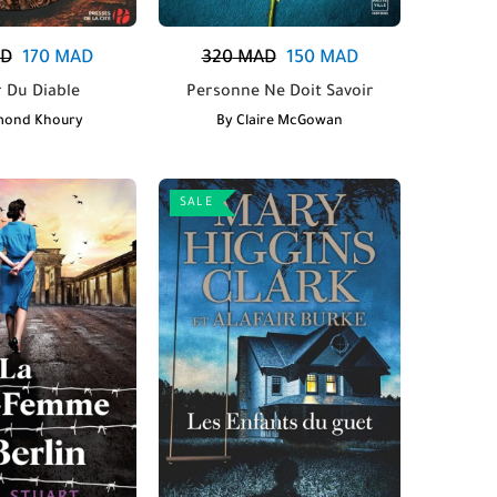
D
170
MAD
320
MAD
150
MAD
ir Du Diable
Personne Ne Doit Savoir
mond Khoury
By
Claire McGowan
SALE