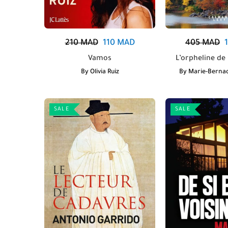
210
MAD
110
MAD
405
MAD
Vamos
L’orpheline d
By
Olivia Ruiz
By
Marie-Berna
SALE
SALE