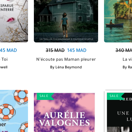
145
MAD
315
MAD
145
MAD
340
MA
Toi
N’écoute pas Maman pleurer
La vi
ewell
By
Léna Beymond
By
Ra
SALE
SALE