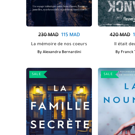
230
MAD
115
MAD
420
MAD
La mémoire de nos coeurs
Il était de
By
Alexandra Bernardini
By
Franck T
SALE
SALE