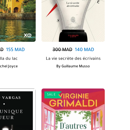
D
155
MAD
300
MAD
140
MAD
lla du lac
La vie secrète des écrivains
chel Joyce
By
Guillaume Musso
SALE