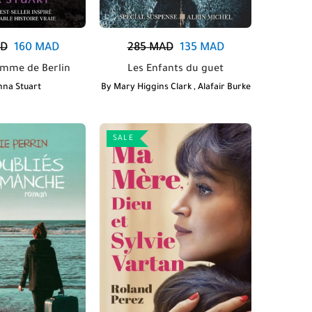
D
160
MAD
285
MAD
135
MAD
emme de Berlin
Les Enfants du guet
nna Stuart
By
Mary Higgins Clark
,
Alafair Burke
SALE