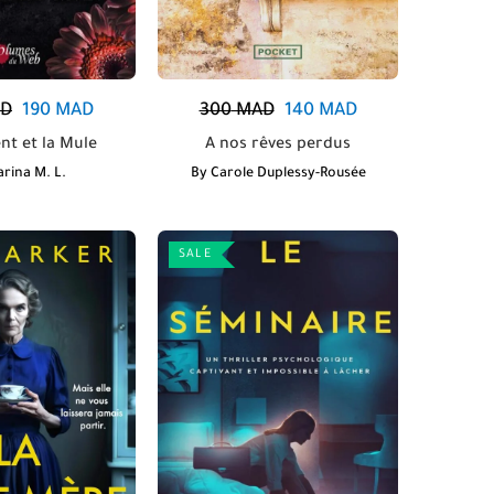
D
190
MAD
300
MAD
140
MAD
nt et la Mule
A nos rêves perdus
rina M. L.
By
Carole Duplessy-Rousée
SALE