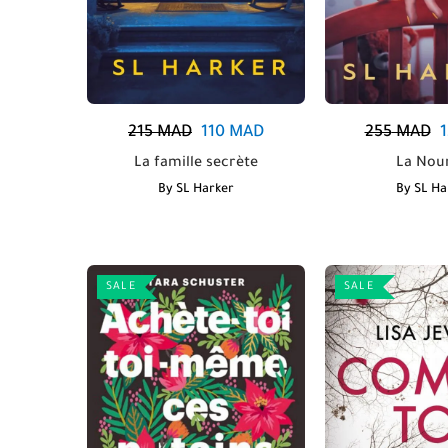
215
MAD
110
MAD
255
MAD
1
La famille secrète
La Nou
By
SL Harker
By
SL Ha
SALE
SALE