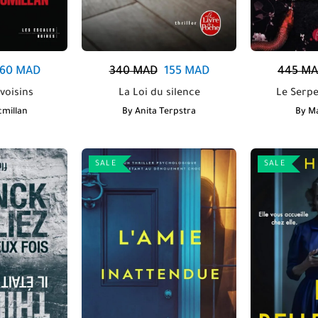
160
MAD
445
MA
340
MAD
155
MAD
voisins
Le Serpe
La Loi du silence
cmillan
By
Ma
By
Anita Terpstra
SALE
SALE