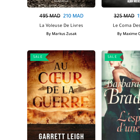
495
MAD
210
MAD
325
MAD
1
La Voleuse De Livres
Le Coma Des
By
Markus Zusak
By
Maxime 
SALE
SALE