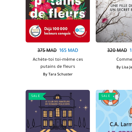
375
MAD
165
MAD
320
MAD
Achète-toi toi-même ces
Comme 
putains de fleurs
By
Lisa J
By
Tara Schuster
SALE
SALE