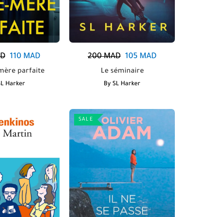
D
110
MAD
200
MAD
105
MAD
mère parfaite
Le séminaire
SL Harker
By
SL Harker
SALE