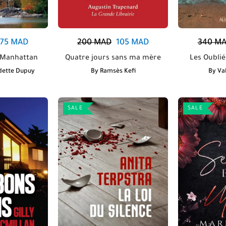
175
MAD
200
MAD
105
MAD
340
MA
e Manhattan
Quatre jours sans ma mère
Les Oubli
dette Dupuy
By
Ramsès Kefi
By
Val
SALE
SALE