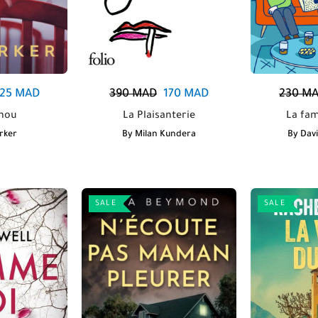
25
MAD
390
MAD
170
MAD
230
MA
nou
La Plaisanterie
La fam
rker
By
Milan Kundera
By
Dav
SALE
SALE