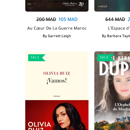
200
MAD
105
MAD
644
MAD
Au Cœur De La Guerre Maroc
L’Espace d’
By
Garrett Leigh
By
Barbara Tayl
SALE
SALE