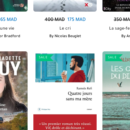
265
MAD
400
MAD
175
MAD
350
MA
une vie
Le cri
La sage-f
or Bradford
By
Nicolas Beuglet
By
A
SALE
SALE