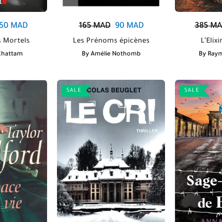
50
MAD
165
MAD
90
MAD
385
MA
 Mortels
Les Prénoms épicènes
L’Elix
Chattam
By
Amélie Nothomb
By
Ray
SALE
SALE