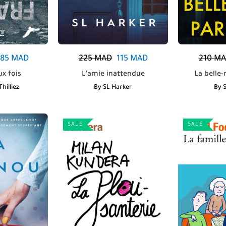
185
MAD
225
MAD
115
MAD
210
MA
ux fois
L’amie inattendue
La belle-
hilliez
By
SL Harker
By
SALE
SALE