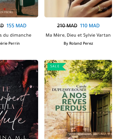
D
155
MAD
210
MAD
110
MAD
és du dimanche
Ma Mère, Dieu et Sylvie Vartan
érie Perrin
By
Roland Perez
SALE