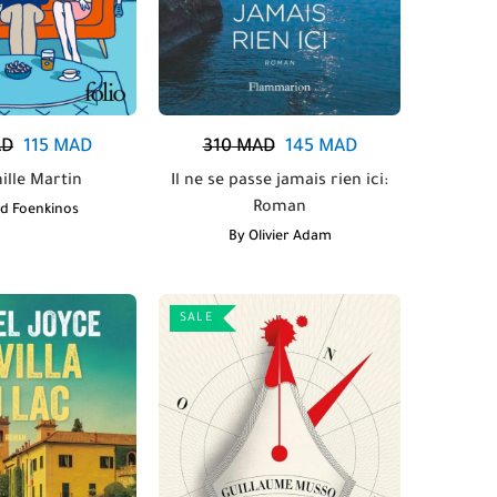
D
115
MAD
310
MAD
145
MAD
ille Martin
Il ne se passe jamais rien ici:
Roman
id Foenkinos
By
Olivier Adam
SALE