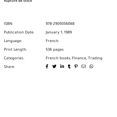
et du paiement à la livraison partout au Maroc avec
Rupture de stock
Mabooko.
ISBN:
978-2909356068
Publication Date:
January 1, 1989
Language:
French
Print Length:
536 pages
Categories:
French books
,
Finance
,
Trading
Share: