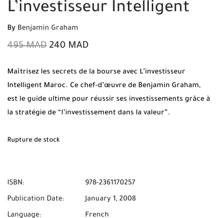
L’investisseur Intelligent
By
Benjamin Graham
495
MAD
240
MAD
Maîtrisez les secrets de la bourse avec L’investisseur
Intelligent Maroc. Ce chef-d’œuvre de Benjamin Graham,
est le guide ultime pour réussir ses investissements grâce à
la stratégie de “l’investissement dans la valeur”.
Commandez votre exemplaire original sur Mabooko et
profitez de la Livraison Gratuite et du Paiement à la
Rupture de stock
Livraison partout au Maroc.
ISBN:
978-2361170257
Publication Date:
January 1, 2008
Language:
French