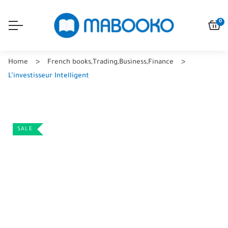
0
Home
French books
,
Trading
,
Business
,
Finance
L’investisseur Intelligent
SALE