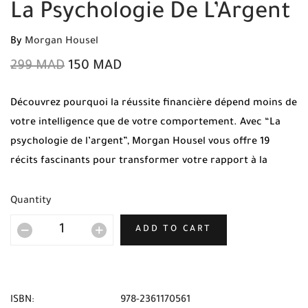
La Psychologie De L’Argent
By
Morgan Housel
299
MAD
150
MAD
Découvrez pourquoi la réussite financière dépend moins de
votre intelligence que de votre comportement. Avec “La
psychologie de l’argent”, Morgan Housel vous offre 19
récits fascinants pour transformer votre rapport à la
richesse et à l’investissement. Commandez votre
exemplaire original chez Mabooko et profitez de la
Quantity
Livraison Gratuite et du Paiement à la livraison partout au
ADD TO CART
Maroc.
ISBN:
978-2361170561