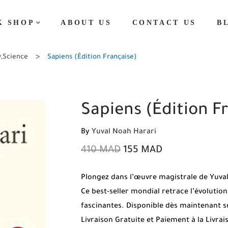
K SHOP
ABOUT US
CONTACT US
B
y
,
Science
Sapiens (Édition Française)
Sapiens (Édition F
By
Yuval Noah Harari
410
MAD
155
MAD
Plongez dans l’œuvre magistrale de Yuval
Ce best-seller mondial retrace l’évolutio
fascinantes. Disponible dès maintenant su
Livraison Gratuite et Paiement à la Livra