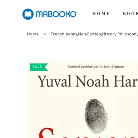
HOME
BOO
Home
French books
,
Non-Fiction
,
History
,
Philosoph
SALE