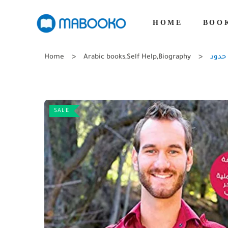
HOME
BOO
Home
Arabic books
,
Self Help
,
Biography
 حدود
SALE