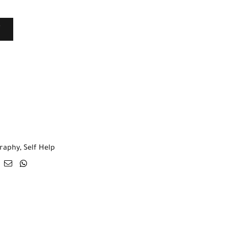
T
raphy
,
Self Help