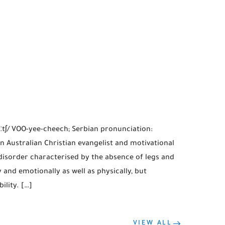
tʃiːtʃ/ VOO-yee-cheech; Serbian pronunciation:
an Australian Christian evangelist and motivational
disorder characterised by the absence of legs and
 and emotionally as well as physically, but
ility. […]
VIEW ALL