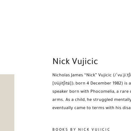
Nick Vujicic
Nicholas James “Nick” Vujicic (/ˈvuːjiː
[ʋûjitʃitɕ]); born 4 December 1982) is 
speaker born with Phocomelia, a rare 
arms. As a child, he struggled mentally
eventually came to terms with his disab
BOOKS BY NICK VUJICIC