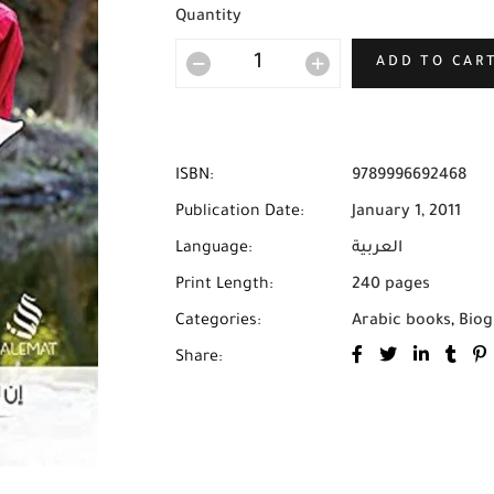
Quantity
ADD TO CAR
ISBN:
9789996692468
Publication Date:
January 1, 2011
Language:
العربية
Print Length:
240 pages
Categories:
Arabic books
,
Biog
Share: