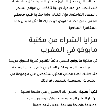
الخيالية التي تجعل القارئ يعيش التجربة بكل حواسه. إذا
كنت تبحث عن مغامرة خيالية تأخذك إلى عوالم السحر
والعهود الغامضة، فإن اقتناء رواية
حكاية قلب محطم
المغرب
من مكتبة مابوكو هو خيارك الأمثل لعيش هذه
المغامرة الساحرة.
مزايا الشراء من مكتبة
مابوكو في المغرب
في مكتبة
مابوكو
، نسعى دائماً لتقديم تجربة تسوق مريحة
وتوفير الكتب المميزة لكل القراء في شتى أنحاء المملكة.
عند طلبك لهذا الكتاب المثير، ستحصل على مجموعة من
الخدمات المصممة لتسهيل قراءتك:
كتب أصلية:
نضمن لك الحصول على طبعة أصلية
من دار النشر المعتمدة، لضمان جودة ورق ممتازة
وطباعة واضحة ومريحة للعين تدوم طويلاً.