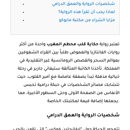
شخصيات الرواية والعمق الدرامي
لماذا يجب أن تقرأ هذه الرواية؟
مزايا الشراء من مكتبة مابوكو
تعتبر رواية
حكاية قلب محطم المغرب
واحدة من أكثر
روايات الفانتازيا والغموض طلباً بين القراء الشغوفين
بعوالم السحر والقصص الرومانسية غير التقليدية في
المملكة. تأخذنا الكاتبة المتألقة ستيفاني جاربر في رحلة
خيالية مذهلة تبدأ بصفقة غامضة مع أمير القلوب، حيث
تتشابك مصائر الشخصيات في حبكة درامية تحبس
الأنفاس من الصفحة الأولى وحتى السطور الأخيرة، مما
يجعلها إضافة قيمة لمكتبتك الخاصة.
شخصيات الرواية والعمق الدرامي
تتمحور الحبكة حول “إيفانجلين فوكس” التي تؤمن بالحب