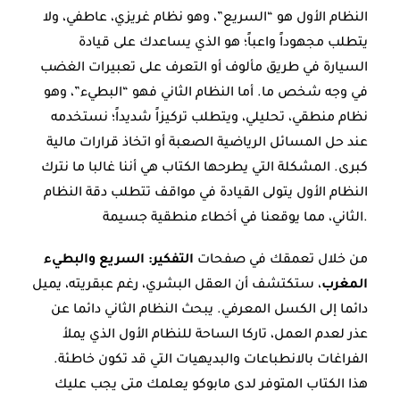
النظام الأول هو “السريع”، وهو نظام غريزي، عاطفي، ولا
يتطلب مجهوداً واعباً؛ هو الذي يساعدك على قيادة
السيارة في طريق مألوف أو التعرف على تعبيرات الغضب
في وجه شخص ما. أما النظام الثاني فهو “البطيء”، وهو
نظام منطقي، تحليلي، ويتطلب تركيزاً شديداً؛ نستخدمه
عند حل المسائل الرياضية الصعبة أو اتخاذ قرارات مالية
كبرى. المشكلة التي يطرحها الكتاب هي أننا غالبا ما نترك
النظام الأول يتولى القيادة في مواقف تتطلب دقة النظام
الثاني، مما يوقعنا في أخطاء منطقية جسيمة.
من خلال تعمقك في صفحات
التفكير: السريع والبطيء
المغرب
، ستكتشف أن العقل البشري، رغم عبقريته، يميل
دائما إلى الكسل المعرفي. يبحث النظام الثاني دائما عن
عذر لعدم العمل، تاركا الساحة للنظام الأول الذي يملأ
الفراغات بالانطباعات والبديهيات التي قد تكون خاطئة.
هذا الكتاب المتوفر لدى مابوكو يعلمك متى يجب عليك