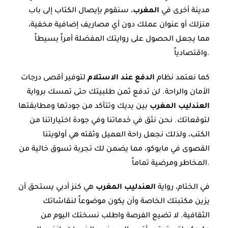
مدينة أخرى في
المغرب
، سنقوم بإيصال الكتاب إلى باب
منزلك أو عنوان عملك دون أي مصاريف إضافية مخفية،
مما يجعل الحصول على روايتك المفضلة أمراً بسيطاً
واقتصادياً.
كما نعتمد نظام
الدفع عند الاستلام
لتوفير أقصى درجات
الأمان والراحة. لن تدفع ثمن طلبيتك حتى تمسك برواية
العندليب المغرب
بين يديك وتتأكد من جودتها ومطابقتها
لتوقعاتك. نحن نثق في خدماتنا وفي جودة اختياراتنا من
الكتب، ولذلك نجعل راحة العميل وثقته هي أولويتنا
القصوى في مابوكو، مما يضمن لك تجربة تسوق خالية من
المخاطر ومرضية تماماً.
في الختام، رواية
العندليب المغرب
هي كنز أدبي يستحق أن
يزين مكتبتك الخاصة وأن يكون موضوعاً لنقاشاتك
الثقافية. لا تضيع الفرصة واطلب نسختك اليوم من