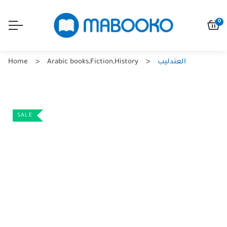
0
العندليب
History
,
Fiction
,
Arabic books
Home
SALE