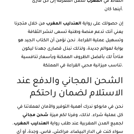
النقاط في
المغرب
لتصل المعرفة إلى كل قارئ
أينما كان.
إن حصولك على رواية
العندليب المغرب
من خلال متجرنا
يعني أنك تدعم منصة وطنية تسعى لنشر الثقافة
وتسهيل عملية القراءة. نحن نؤمن أن الكتاب الجيد هو
بوابة لعوالم جديدة، ولذلك نبذل قصارى جهدنا ليكون
متاحاً لك بأفضل الظروف الممكنة وبأسعار تنافسية
تناسب ميزانية محبي القراءة في المملكة.
الشحن المجاني والدفع عند
الاستلام لضمان راحتكم
نحن في مابوكو ندرك أهمية التوفير والأمان لعملائنا في
كل عملية شراء. لذلك، وفرنا لكم ميزة
شحن مجاني
لجميع المدن المغربية عند طلب رواية
العندليب المغرب
.
سواء كنت في الدار البيضاء، مراكش، فاس، وجدة، أو أي