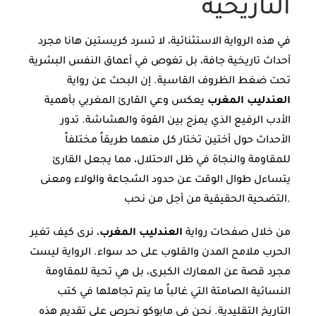
التاريخية
في هذه الرواية الاستثنائية، لا تسرد كريستين هانا مجرد
أحداث تاريخية جافة، بل تغوص في أعماق النفس البشرية
تحت ضغط الظروف القاسية. إن البحث عن رواية
العندليب المغرب
يعكس وعي القارئ المغربي بأهمية
الأدب الرفيع الذي يمزج بين القوة والهشاشة. تدور
الأحداث حول أختين تختار كل منهما طريقاً مختلفاً
للمقاومة والنجاة في ظل الاحتلال، مما يجعل القارئ
يتساءل طوال الوقت عن حدود الشجاعة والولاء ومعنى
التضحية الحقيقية من أجل من نحب.
من خلال صفحات رواية
العندليب المغرب
، نرى كيف تغير
الحرب ملامح المدن والقلوب على حد سواء. الرواية ليست
مجرد قصة عن المعارك الكبرى، بل هي تحية للمقاومة
النسائية الصامتة التي غالباً ما يتم تجاهلها في كتب
التاريخ التقليدية. نحن في مابوكو نحرص على تقديم هذه