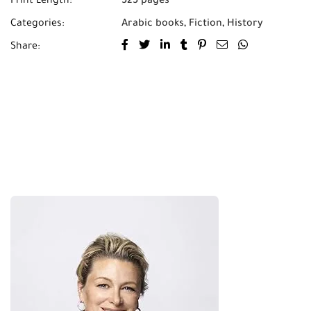
Print Length:
525 pages
Categories:
Arabic books
,
Fiction
,
History
Share: