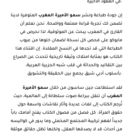
في العقود الأخيرة.
إن جودة طباعة ونشر
سمو الأميرة المغرب
المتوفرة لدينا
تضمن لك تجربة قراءة ممتعة وواضحة. نحن نعلم أن
القارئ في المغرب يبحث عن الموثوقية، لذا نحرص في
مابوكو على فحص كل نسخة لضمان خلوها من عيوب
الطباعة التي قد تجدها في النسخ المقلدة. إن اقتناء هذا
الكتاب هو بمثابة امتلاك وثيقة تاريخية تتحدث عن الصراع
بين التقاليد والحداثة في قلب شبه الجزيرة العربية،
بأسلوب أدبي شيق يجمع بين الحقيقة والتشويق.
لقد استطاعت جين ساسون من خلال
سمو الأميرة
المغرب
أن تنقل ببراعة صوت سلطانة إلى العالمية، حيث
تُرجم الكتاب إلى لغات عديدة وأثار نقاشات واسعة حول
حقوق المرأة. كل فصل من فصول الكتاب يفتح أمامك باباً
جديداً لفهم تركيبة المجتمع المخملي وما يدور في كواليسه
من أحداث قد لا يصدقها العقل، ولكنها تظل حقائق موثقة