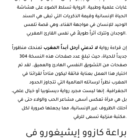
غايات علمية وطبية. الرواية تسلط الضوء على هشاشة
الحياة الإنسانية وقيمة الذكريات التي تبقى هي السند
الوحيد للإنسان في مواجهة الفناء، وهي قصة تلمس
الوجدان وتترك أثراً طويلاً في نفس القارئ المغربي.
إن قراءة رواية
لا تدعني أرحل أبداً المغرب
تمنحك منظوراً
جديداً للحياة، حيث تبلغ عدد صفحات هذه النسخة 304
صفحات من التشويق النفسي الهادئ والعميق. لقد تم
اختيار هذا العمل بعناية فائقة ليكون متاحاً لقرائنا في
المغرب نظراً لرسائله العالمية التي تتجاوز الحدود
الجغرافية. إنها ليست مجرد رواية ديستوبيا أو خيال علمي،
بل هي مرآة تعكس أسمى مشاعر الحب والولاء حتى في
أحلك الظروف غير الإنسانية، مما يجعلها ضرورة لكل
مكتبة منزلية تسعى للرقي.
براعة كازوو إيشيغورو في