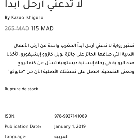
لا تدعني أرحل أبدا
By
Kazuo Ishiguro
265
MAD
115
MAD
تعتبر رواية لا تدعني أرحل أبداً المغرب واحدة من أرقى الأعمال
الأدبية التي صاغها الحائز على جائزة نوبل كازوو إيشيغورو. تأخذنا
هذه الرواية في رحلة إنسانية ديستوبية تسأل عن كنه الروح
ومعنى التضحية. احصل على نسختك الأصلية الآن من “مابوكو”
مع ميزة الشحن المجاني والدفع عند الاستلام في أي مكان في
المغرب.
Rupture de stock
ISBN:
978-9927141089
Publication Date:
January 1, 2019
العربية
Language: