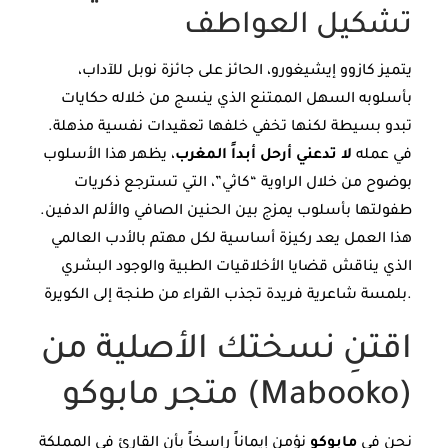
تشكيل العواطف
يتميز كازوو إيشيغورو، الحائز على جائزة نوبل للآداب،
بأسلوبه السهل الممتنع الذي ينسج من خلاله حكايات
تبدو بسيطة لكنها تخفي خلفها تعقيدات نفسية مذهلة.
في عمله
لا تدعني أرحل أبداً المغرب
، يظهر هذا الأسلوب
بوضوح من خلال الراوية “كاثي”، التي تسترجع ذكريات
طفولتها بأسلوب يمزج بين الحنين الصافي والألم الدفين.
هذا العمل يعد ركيزة أساسية لكل مهتم بالأدب العالمي
الذي يناقش قضايا الأخلاقيات الطبية والوجود البشري
بلمسة شاعرية فريدة تجذب القراء من طنجة إلى الكويرة.
اقتنِ نسختك الأصلية من
متجر مابوكو (Mabooko)
نحن في
مابوكو
نؤمن إيماناً راسخاً بأن القارئ في المملكة