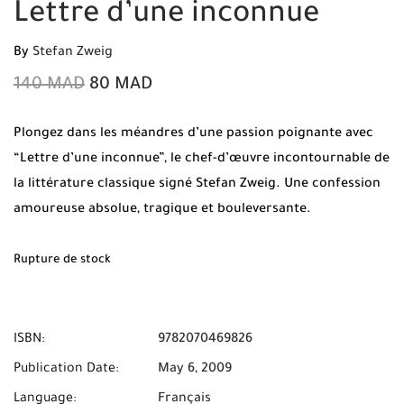
Lettre d’une inconnue
By
Stefan Zweig
140
MAD
80
MAD
Plongez dans les méandres d’une passion poignante avec
“Lettre d’une inconnue”, le chef-d’œuvre incontournable de
la littérature classique signé Stefan Zweig. Une confession
amoureuse absolue, tragique et bouleversante.
Commandez dès maintenant sur Mabooko et profitez de la
livraison gratuite et du paiement à la livraison (COD)
Rupture de stock
partout au Maroc.
ISBN:
9782070469826
Publication Date:
May 6, 2009
Language:
Français