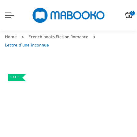
0
Home
French books
,
Fiction
,
Romance
Lettre d’une inconnue
SALE