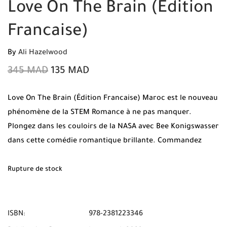
Love On The Brain (Édition
Francaise)
By
Ali Hazelwood
345
MAD
135
MAD
Love On The Brain (Édition Francaise) Maroc est le nouveau
phénomène de la STEM Romance à ne pas manquer.
Plongez dans les couloirs de la NASA avec Bee Konigswasser
dans cette comédie romantique brillante. Commandez
votre exemplaire original sur Mabooko et profitez de la
Livraison Gratuite ainsi que du Paiement à la livraison
Rupture de stock
partout au Maroc.
ISBN:
978-2381223346