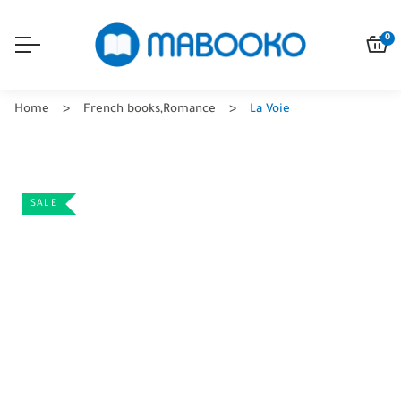
0
Home
French books
,
Romance
La Voie
SALE