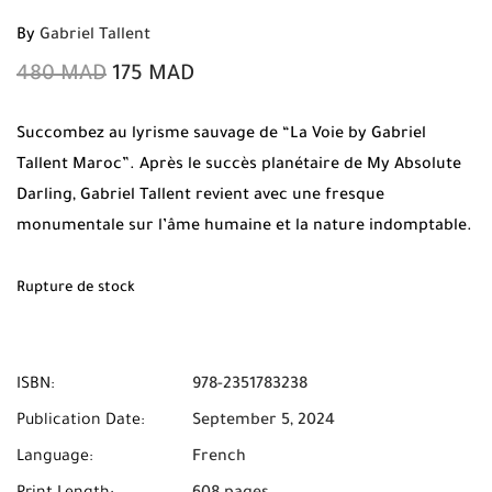
By
Gabriel Tallent
480
MAD
175
MAD
Succombez au lyrisme sauvage de “La Voie by Gabriel
Tallent Maroc”. Après le succès planétaire de My Absolute
Darling, Gabriel Tallent revient avec une fresque
monumentale sur l’âme humaine et la nature indomptable.
Commandez votre livre original sur Mabooko et profitez de
la livraison gratuite avec paiement à la livraison partout au
Rupture de stock
Maroc.
ISBN:
978-2351783238
Publication Date:
September 5, 2024
Language:
French