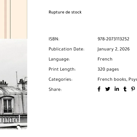
villes du Royaume grâce à Mabooko.
Rupture de stock
ISBN:
978-2073113252
Publication Date:
January 2, 2026
Language:
French
Print Length:
320 pages
Categories:
French books
,
Psy
Share: