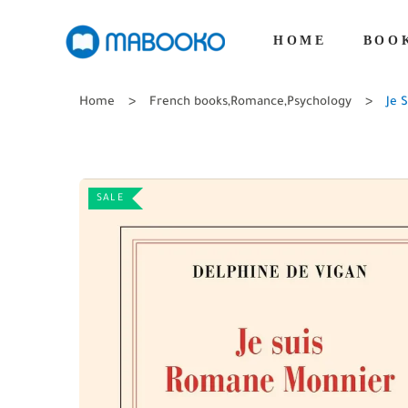
HOME
BOO
Home
French books
,
Romance
,
Psychology
Je 
SALE