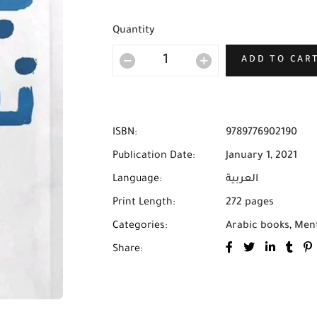
Quantity
ADD TO CAR
ISBN:
9789776902190
Publication Date:
January 1, 2021
العربية
Language:
Print Length:
272 pages
Categories:
Arabic books
,
Ment
Share: