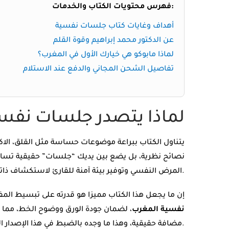
فهرس محتويات الكتاب والخدمات:
أهداف وغايات كتاب جلسات نفسية
عن الدكتور محمد إبراهيم وقوة القلم
لماذا مابوكو هي خيارك الأول في المغرب؟
تفاصيل الشحن المجاني والدفع عند الاستلام
لماذا يتصدر جلسات نفسي
يتناول الكتاب ببراعة موضوعات حساسة مثل القلق، الا
نصائح نظرية، بل يضع بين يديك “جلسات” حقيقية تساعد
تعود إلى ملامسته للواقع الاجتماعي المعاصر بذكاء وإنسانية كبيرة.
المرض النفسي وتوفير بيئة آمنة للقارئ لاستكشاف ذات
إن ما يجعل هذا الكتاب مميزا هو قدرته على تبسيط ال
نفسية المغرب
، لضمان جودة الورق ووضوح الخط، مما ي
مضافة حقيقية، وهذا ما وجده بالضبط في هذا الإصدار المتميز الذي نوفره لكم بكل حب ومهنية.