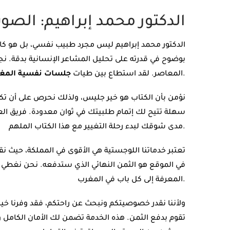
الدكتور محمد إبراهيم: الصوت
الدكتور محمد إبراهيم ليس مجرد طبيب نفسي، بل هو كا
بوضوح في قدرته على تحليل المشاعر الإنسانية بدقة. 
أن يقدم روشتة للروح تساعد على التعافي والنهوض من جديد.
المعاصر. لقد استطاع بين طيات
جلسات نفسية المغ
في مكتبة مابوكو (mabooko.com)، نؤمن بأن الكتاب هو خير جليس، ولذلك نحرص ع
سهلة تتيح لك إتمام طلبيتك في ثوان معدودة. فريق الع
مدى شوقك لبدء رحلة التغيير مع هذا الكتاب الملهم.
تعتبر خدماتنا اللوجستية هي الأقوى في المملكة، حيث نق
في الموقع هو الثمن النهائي الذي ستدفعه. نحن نغطي جم
المعرفة إلى كل باب في المغرب.
ولأننا نقدر خصوصيتكم ونبحث عن راحتكم، فقد وفرنا خيا
تقوم بدفع الثمن. هذه الخدمة تضمن لك الأمان الكامل 