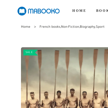
HOME
BOO
Home
French books
,
Non-Fiction
,
Biography
,
Sport
SALE