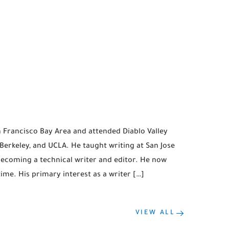
 Francisco Bay Area and attended Diablo Valley
t Berkeley, and UCLA. He taught writing at San Jose
becoming a technical writer and editor. He now
time. His primary interest as a writer […]
N
VIEW ALL