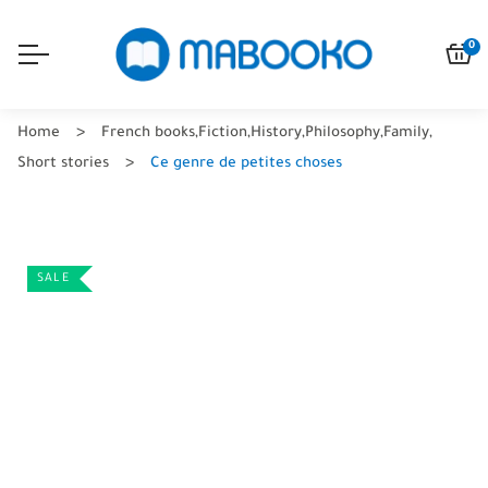
0
Home
French books
,
Fiction
,
History
,
Philosophy
,
Family
,
Short stories
Ce genre de petites choses
SALE