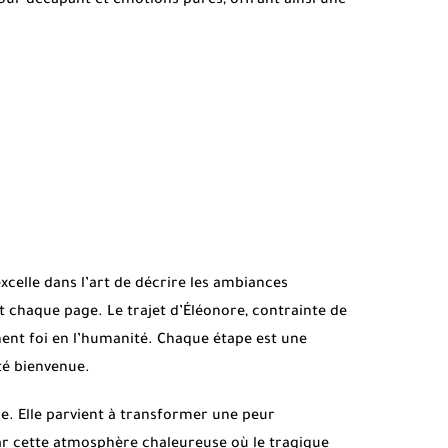
our décapant et émotions pures, offrant ainsi une
xcelle dans l’art de décrire les ambiances
nt chaque page. Le trajet d’Éléonore, contrainte de
nent foi en l’humanité. Chaque étape est une
té bienvenue.
e. Elle parvient à transformer une peur
ar cette atmosphère chaleureuse où le tragique