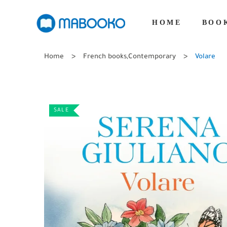
HOME
BOO
Home
French books
,
Contemporary
Volare
SALE