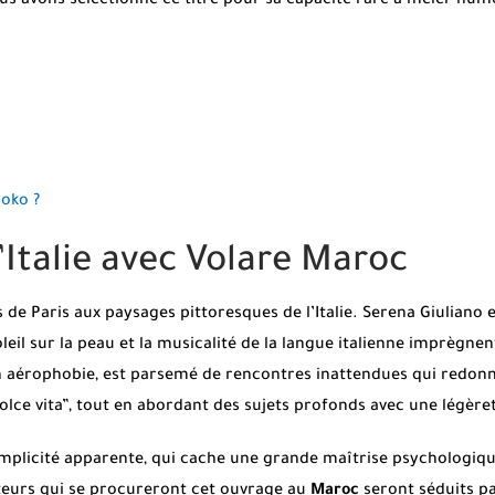
us avons sélectionné ce titre pour sa capacité rare à mêler hum
oko ?
Italie avec Volare Maroc
de Paris aux paysages pittoresques de l’Italie. Serena Giuliano e
leil sur la peau et la musicalité de la langue italienne imprègne
son aérophobie, est parsemé de rencontres inattendues qui redon
dolce vita”, tout en abordant des sujets profonds avec une légère
simplicité apparente, qui cache une grande maîtrise psychologiqu
teurs qui se procureront cet ouvrage au
Maroc
seront séduits p