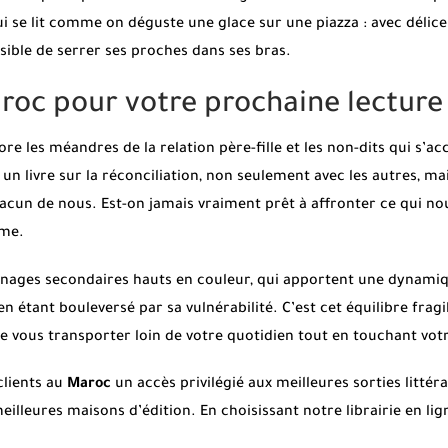
e lit comme on déguste une glace sur une piazza : avec délice et
ssible de serrer ses proches dans ses bras.
roc pour votre prochaine lecture
ore les méandres de la relation père-fille et les non-dits qui s’a
 un livre sur la réconciliation, non seulement avec les autres, 
hacun de nous. Est-on jamais vraiment prêt à affronter ce qui nou
âme.
nages secondaires hauts en couleur, qui apportent une dynamique
 étant bouleversé par sa vulnérabilité. C’est cet équilibre fragile
 vous transporter loin de votre quotidien tout en touchant votr
clients au
Maroc
un accès privilégié aux meilleures sorties litté
meilleures maisons d’édition. En choisissant notre librairie en lign