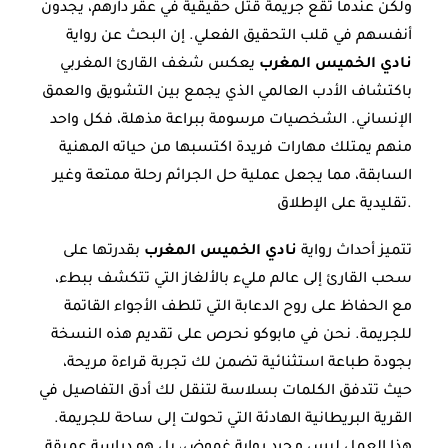
ولكن عندما تقع جريمة قتل حقيقية في عقر دارهم، يجدون
أنفسهم في قلب التحقيق الفعلي. إن البحث عن رواية
نادي الخميس المغرب
يعكس شغف القارئ المغربي
باكتشاف الأدب العالمي الذي يجمع بين التشويق والعمق
الإنساني. الشخصيات مرسومة ببراعة مذهلة، فكل واحد
منهم يمتلك مهارات فريدة اكتسبها من حياته المهنية
السابقة، مما يجعل عملية حل الجرائم رحلة ممتعة وغير
تقليدية على الإطلاق.
تتميز أحداث رواية
نادي الخميس المغرب
بقدرتها على
سحب القارئ إلى عالم مليء بالألغاز التي تتكشف ببطء،
مع الحفاظ على روح الدعابة التي تلطف الأجواء القاتمة
للجريمة. نحن في مابوكو نحرص على تقديم هذه النسخة
بجودة طباعة استثنائية تضمن لك تجربة قراءة مريحة،
حيث تتدفق الكلمات بسلاسة لتنقل لك أدق التفاصيل في
القرية البريطانية الهادئة التي تحولت إلى ساحة للجريمة.