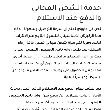
خدمة الشحن المجاني
والدفع عند الاستلام
نحن في مابوكو نعلم أن سرعة التوصيل وسهولة الدفع
هما الركيزتان الأساسيتان للتسوق الناجح عبر الإنترنت.
لذلك، وفرنا لكم ميزة
شحن مجاني
تغطي كافة أرجاء
المملكة عند طلب رواية
نادي الخميس المغرب
. سواء
كنت في الدار البيضاء، مراكش، طنجة، أو أي مدينة أخرى،
سيصلك كتابك إلى باب منزلك دون أي تكاليف إضافية،
مما يجعل الحصول على روايتك المفضلة من مابوكو أمراً
بسيطاً وميسراً للغاية.
كما نعتمد نظام
الدفع عند الاستلام
لتوفير أقصى درجات
الأمان والراحة لعملائنا. لن تدفع ثمن رواية
نادي الخميس
المغرب
حتى تتسلمها يدا بيد وتتأكد من جودتها
ومطابقتها للمواصفات المعلنة. نحن نثق في خدماتنا