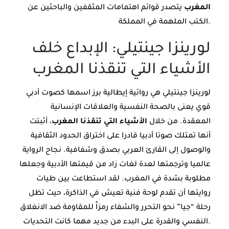
المغرب
يتصدر قوائم اهتمامات المثقفين والباحثين عن
الكتب الملهمة في المملكة.
لورينزا جينتيلي: الإبداع خلف
الأشياء التي تنقذنا المغرب
لورينزا جينتيلي هي روائية إيطالية برز اسمها كصوت أدبي
قوي يعنى بالصحة النفسية والعلاقات الإنسانية
المعقدة. من خلال
الأشياء التي تنقذنا المغرب
، أثبتت
أنها تمتلك صوتا أدبيا قادرا على اختراق الحدود الثقافية
والوصول إلى القارئ العربي بصدق وشفافية. نجاح الرواية
عالميا وترجمتها لعدة لغات زاد من قيمتها الأدبية وجعلها
مطلوبة بشدة في المغرب. لقد استطاعت بين طيات
روايتها أن تقدم لوحة فنية تعيش في الذاكرة، حيث تظل
رحلة “جيا” نحو التحرر والشفاء رمزاً للمقاومة ضد الانغلاق
النفسي والقدرة على البدء من جديد مهما كانت التحديات.