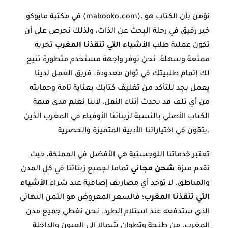
في مكتبة مابوكو (mabooko.com)، نؤمن بأن الكتاب هو
خير رفيق في رحلة البحث عن الذات، ولذلك نحرص على أن
تكون عملية طلب
الأشياء التي تنقذنا المغرب
تجربة
ممتعة وسهلة. نحن نوفر واجهة مستخدم متطورة تتيح
لك إتمام طلبيتك في ثوان معدودة. فريق العمل لدينا
يعمل بجد للتأكد من تغليف كتابك بعناية تامة وحمايته
من أي تلف قد يحدث أثناء النقل، لأننا نعلم مدى قيمة
الكتاب الأصلي بالنسبة لزبنائنا الأوفياء في المغرب الذين
يثقون في اختياراتنا الأدبية المتميزة والحصرية.
تعتبر خدماتنا اللوجستية هي الأفضل في المملكة، حيث
نقدم ميزة
شحن مجاني
تماما لجميع زبنائنا في كل المدن
والمناطق. لا توجد أي مصاريف إضافية عند شراء
الأشياء
التي تنقذنا المغرب
؛ فالسعر المعروض هو الثمن النهائي
الذي ستدفعه عند استلام الطرد. نحن نغطي جميع مدن
المغرب، من طنجة وتطوان شمالا إلى العيون والداخلة