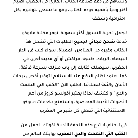
وتساهم في دعم صناعة الكتاب. القارئ في المغرب أصبح
أكثر وعياً بأهمية جودة الكتاب، وهو ما نسعى لتوفيره بكل
احترافية وشغف.
لجعل تجربة التسوق أكثر سهولة، توفر مكتبة مابوكو
خدمة
شحن مجاني
لجميع الطلبات التي تشمل هذا
الكتاب وغيره من العناوين المميزة. سواء كنت في الدار
البيضاء، الرباط، طنجة، مراكش أو أي مدينة أخرى في
المغرب، سيصلك كتابك إلى باب منزلك بسرعة فائقة.
كما نعتمد نظام
الدفع عند الاستلام
لتوفير أقصى درجات
الأمان والثقة لعملائنا. اطلب الآن “الكتب التي التهمت
والدي” واكتشف لماذا يعتبر أفونسو كروز من أهم
الأصوات الأدبية المعاصرة، واستمتع بخدمات مابوكو
الاستثنائية التي تغطي كل شبر في المغرب.
في الختام، لا تدع هذه التحفة الأدبية تفوتك. اجعل من
الكتب التي التهمت والدي المغرب
بوابتك لعالم من