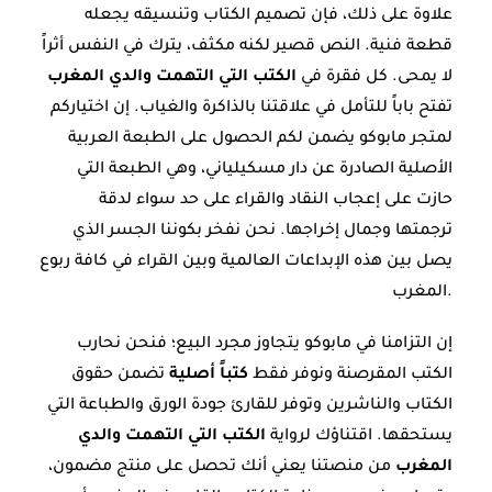
علاوة على ذلك، فإن تصميم الكتاب وتنسيقه يجعله
قطعة فنية. النص قصير لكنه مكثف، يترك في النفس أثراً
لا يمحى. كل فقرة في
الكتب التي التهمت والدي المغرب
تفتح باباً للتأمل في علاقتنا بالذاكرة والغياب. إن اختياركم
لمتجر مابوكو يضمن لكم الحصول على الطبعة العربية
الأصلية الصادرة عن دار مسكيلياني، وهي الطبعة التي
حازت على إعجاب النقاد والقراء على حد سواء لدقة
ترجمتها وجمال إخراجها. نحن نفخر بكوننا الجسر الذي
يصل بين هذه الإبداعات العالمية وبين القراء في كافة ربوع
المغرب.
إن التزامنا في مابوكو يتجاوز مجرد البيع؛ فنحن نحارب
الكتب المقرصنة ونوفر فقط
كتباً أصلية
تضمن حقوق
الكتاب والناشرين وتوفر للقارئ جودة الورق والطباعة التي
يستحقها. اقتناؤك لرواية
الكتب التي التهمت والدي
المغرب
من منصتنا يعني أنك تحصل على منتج مضمون،