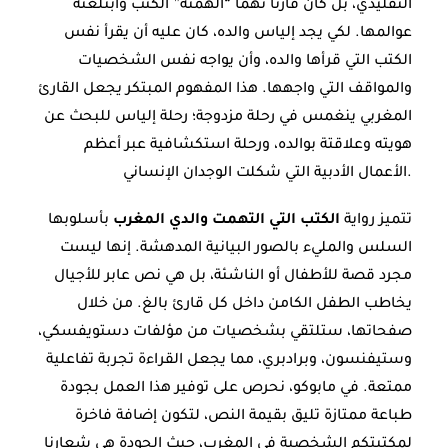
التقليدي، بل كان قارئاً نهماً “الهمته” الكتب وابتلعته
عوالمها. لكي يجد إلياس والده، كان عليه أن يقرأ نفس
الكتب التي قرأها والده، وأن يواجه نفس الشخصيات
والمواقف التي واجهها. هذا المفهوم المبتكر يجعل القارئ
المغربي ينغمس في رحلة مزدوجة؛ رحلة إلياس للبحث عن
هويته وعلاقتة بوالده، ورحلة استكشافية عبر أعظم
الأعمال الأدبية التي شكلت الوجدان الإنساني.
تتميز رواية
الكتب التي التهمت والدي المغرب
بأسلوبها
السلس والمليء بالصور البيانية المدهشة. إنها ليست
مجرد قصة للأطفال أو الناشئة، بل هي نص عابر للأجيال
يخاطب الطفل الكامن داخل كل قارئ بالغ. من خلال
صفحاتها، ستلتقي بشخصيات من مؤلفات دستويفسكي،
وستيفنسون، وبرادبري، مما يجعل القراءة تجربة تفاعلية
ممتعة. في مابوكو، نحرص على توفير هذا العمل بجودة
طباعة ممتازة تليق بقيمة النص، لتكون إضافة فاخرة
لمكتبتكم الشخصية في المغرب، حيث الجودة هي شعارنا