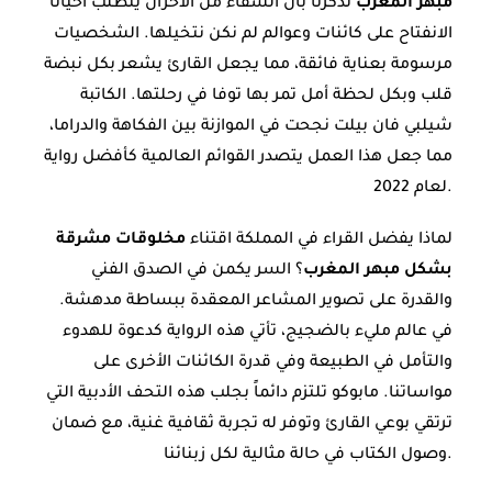
مبهر المغرب
تذكرنا بأن الشفاء من الأحزان يتطلب أحياناً
الانفتاح على كائنات وعوالم لم نكن نتخيلها. الشخصيات
مرسومة بعناية فائقة، مما يجعل القارئ يشعر بكل نبضة
قلب وبكل لحظة أمل تمر بها توفا في رحلتها. الكاتبة
شيلبي فان بيلت نجحت في الموازنة بين الفكاهة والدراما،
مما جعل هذا العمل يتصدر القوائم العالمية كأفضل رواية
لعام 2022.
لماذا يفضل القراء في المملكة اقتناء
مخلوقات مشرقة
بشكل مبهر المغرب
؟ السر يكمن في الصدق الفني
والقدرة على تصوير المشاعر المعقدة ببساطة مدهشة.
في عالم مليء بالضجيج، تأتي هذه الرواية كدعوة للهدوء
والتأمل في الطبيعة وفي قدرة الكائنات الأخرى على
مواساتنا. مابوكو تلتزم دائماً بجلب هذه التحف الأدبية التي
ترتقي بوعي القارئ وتوفر له تجربة ثقافية غنية، مع ضمان
وصول الكتاب في حالة مثالية لكل زبنائنا.