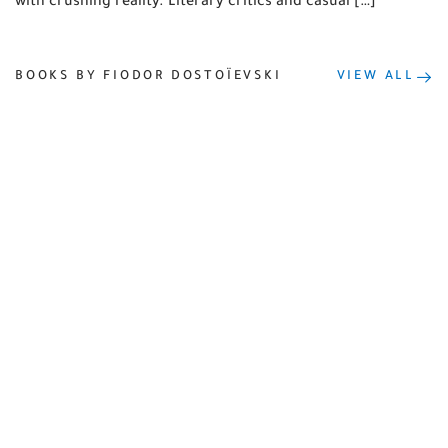
with crushing reality. Literary critics and casual […]
BOOKS BY FIODOR DOSTOÏEVSKI
VIEW ALL