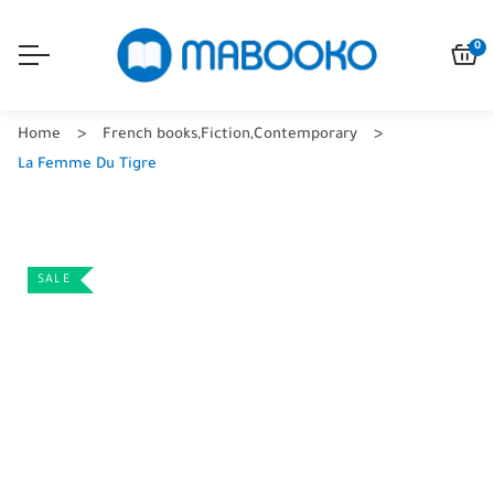
0
Home
French books
,
Fiction
,
Contemporary
La Femme Du Tigre
SALE