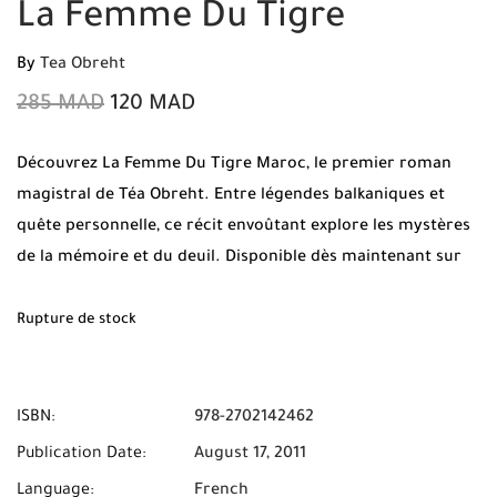
La Femme Du Tigre
By
Tea Obreht
285
MAD
120
MAD
Découvrez La Femme Du Tigre Maroc, le premier roman
magistral de Téa Obreht. Entre légendes balkaniques et
quête personnelle, ce récit envoûtant explore les mystères
de la mémoire et du deuil. Disponible dès maintenant sur
Mabooko avec Livraison Gratuite et Paiement à la Livraison
partout au Maroc.
Rupture de stock
ISBN:
978-2702142462
Publication Date:
August 17, 2011
Language:
French