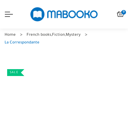
0
Home
French books
,
Fiction
,
Mystery
La Correspondante
SALE