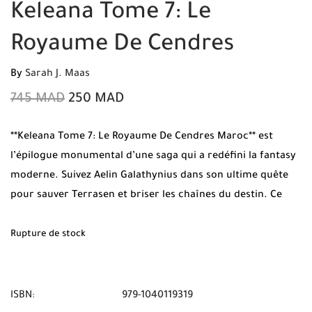
Keleana Tome 7: Le
Royaume De Cendres
By
Sarah J. Maas
745
MAD
250
MAD
**Keleana Tome 7: Le Royaume De Cendres Maroc** est
l’épilogue monumental d’une saga qui a redéfini la fantasy
moderne. Suivez Aelin Galathynius dans son ultime quête
pour sauver Terrasen et briser les chaînes du destin. Ce
tome final de 992 pages est disponible en édition originale
chez **Mabooko**. Profitez de la **Livraison Gratuite** et du
Rupture de stock
**Paiement à la livraison** pour recevoir ce chef-d’œuvre de
Sarah J. Maas partout au **Maroc**.
ISBN:
979-1040119319