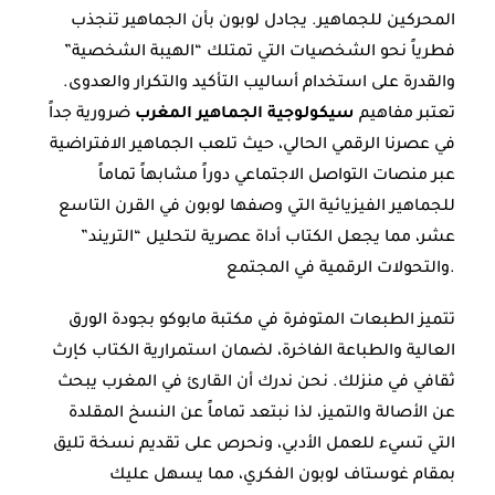
المحركين للجماهير. يجادل لوبون بأن الجماهير تنجذب
فطرياً نحو الشخصيات التي تمتلك “الهيبة الشخصية”
والقدرة على استخدام أساليب التأكيد والتكرار والعدوى.
تعتبر مفاهيم
سيكولوجية الجماهير المغرب
ضرورية جداً
في عصرنا الرقمي الحالي، حيث تلعب الجماهير الافتراضية
عبر منصات التواصل الاجتماعي دوراً مشابهاً تماماً
للجماهير الفيزيائية التي وصفها لوبون في القرن التاسع
عشر، مما يجعل الكتاب أداة عصرية لتحليل “التريند”
والتحولات الرقمية في المجتمع.
تتميز الطبعات المتوفرة في مكتبة مابوكو بجودة الورق
العالية والطباعة الفاخرة، لضمان استمرارية الكتاب كإرث
ثقافي في منزلك. نحن ندرك أن القارئ في المغرب يبحث
عن الأصالة والتميز، لذا نبتعد تماماً عن النسخ المقلدة
التي تسيء للعمل الأدبي، ونحرص على تقديم نسخة تليق
بمقام غوستاف لوبون الفكري، مما يسهل عليك